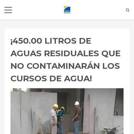
MENU LANGUE
Francés
Français
(
)
¡450.00 LITROS DE
Español
Inglés
English
(
)
AGUAS RESIDUALES QUE
NO CONTAMINARÁN LOS
1-514-805-4743
CURSOS DE AGUA!
info@veoswater.ca
265 Rue Armand-Majeau, Saint-
Roch-de-l'Achigan, QC J0K 3H0